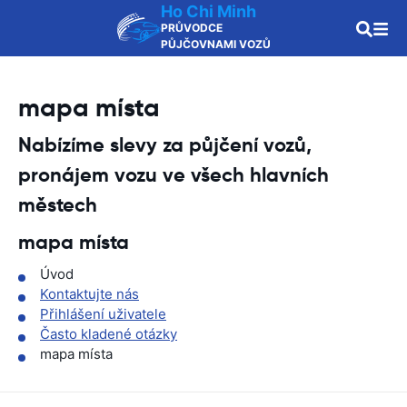
Ho Chi Minh
PRŮVODCE
PŮJČOVNAMI VOZŮ
mapa místa
Nabízíme slevy za půjčení vozů,
pronájem vozu ve všech hlavních
městech
mapa místa
Úvod
Kontaktujte nás
Přihlášení uživatele
Často kladené otázky
mapa místa