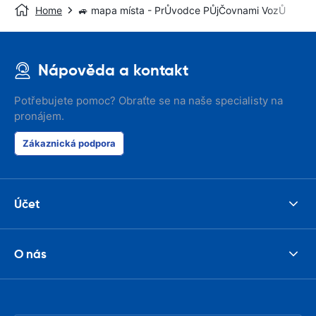
Home
🚙 mapa místa - PrŮvodce PŮjČovnami VozŮ
Nápověda a kontakt
Potřebujete pomoc? Obraťte se na naše specialisty na
pronájem.
Zákaznická podpora
Účet
O nás