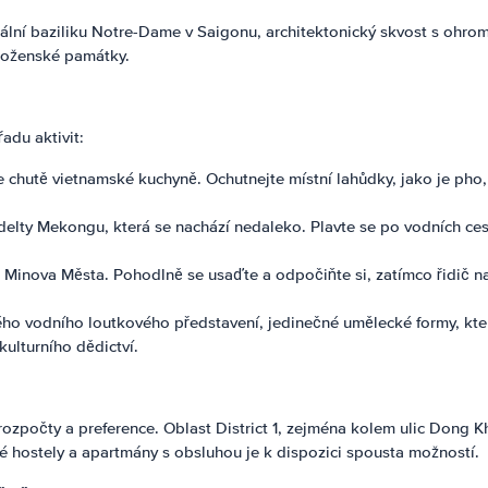
lní baziliku Notre-Dame v Saigonu, architektonický skvost s ohromu
boženské památky.
adu aktivit:
e chutě vietnamské kuchyně. Ochutnejte místní lahůdky, jako je pho,
elty Mekongu, která se nachází nedaleko. Plavte se po vodních cest
 Či Minova Města. Pohodlně se usaďte a odpočiňte si, zatímco řidič 
ho vodního loutkového představení, jedinečné umělecké formy, kte
ulturního dědictví.
ozpočty a preference. Oblast District 1, zejména kolem ulic Dong Kh
né hostely a apartmány s obsluhou je k dispozici spousta možností.