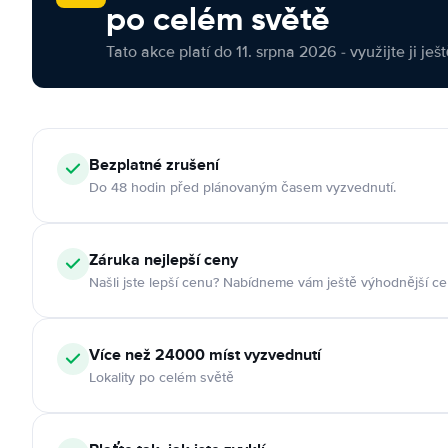
po celém světě
Tato akce platí do 11. srpna 2026 - využijte ji ješ
Bezplatné zrušení
Do 48 hodin před plánovaným časem vyzvednutí.
Záruka nejlepší ceny
Našli jste lepší cenu? Nabídneme vám ještě výhodnější ce
Více než 24000 míst vyzvednutí
Lokality po celém světě