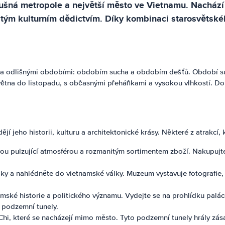
ušná metropole a největší město ve Vietnamu. Nachází 
tým kulturním dědictvím. Díky kombinaci starosvětské
a odlišnými obdobími: obdobím sucha a obdobím dešťů. Období suc
května do listopadu, s občasnými přeháňkami a vysokou vlhkostí. 
eho historii, kulturu a architektonické krásy. Některé z atrakcí, kt
u pulzující atmosférou a rozmanitým sortimentem zboží. Nakupujte s
 a nahlédněte do vietnamské války. Muzeum vystavuje fotografie, ar
namské historie a politického významu. Vydejte se na prohlídku palá
 podzemní tunely.
Chi, které se nacházejí mimo město. Tyto podzemní tunely hrály zás