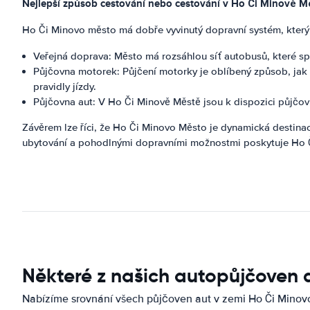
Nejlepší způsob cestování nebo cestování v Ho Či Minově M
Ho Či Minovo město má dobře vyvinutý dopravní systém, kte
Veřejná doprava: Město má rozsáhlou síť autobusů, které spoj
Půjčovna motorek: Půjčení motorky je oblíbený způsob, jak
pravidly jízdy.
Půjčovna aut: V Ho Či Minově Městě jsou k dispozici půjčovn
Závěrem lze říci, že Ho Či Minovo Město je dynamická destinace
ubytování a pohodlnými dopravními možnostmi poskytuje Ho Č
Některé z našich autopůjčoven 
Nabízíme srovnání všech půjčoven aut v zemi Ho Či Minov