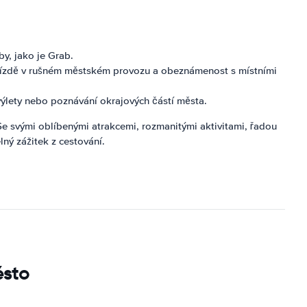
by, jako je Grab.
i jízdě v rušném městském provozu a obeznámenost s místními
 výlety nebo poznávání okrajových částí města.
 Se svými oblíbenými atrakcemi, rozmanitými aktivitami, řadou
ý zážitek z cestování.
ěsto