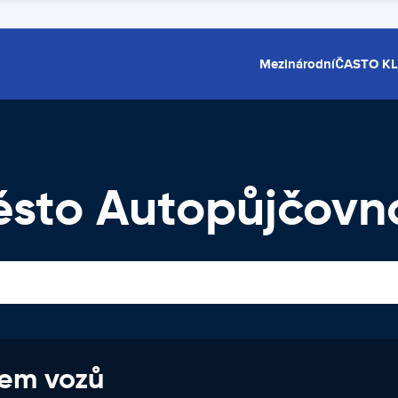
Mezinárodní
ČASTO K
ěsto Autopůjčovn
jem vozů