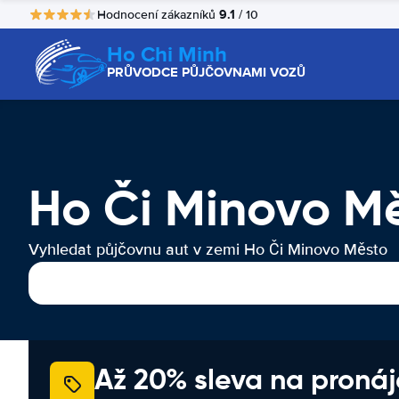
9.1
Hodnocení zákazníků
/ 10
Ho Chi Minh
PRŮVODCE PŮJČOVNAMI VOZŮ
Ho Či Minovo M
Vyhledat půjčovnu aut v zemi Ho Či Minovo Město
Až 20% sleva na proná