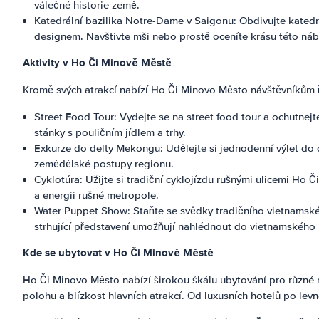
válečné historie země.
Katedrální bazilika Notre-Dame v Saigonu: Obdivujte katedrá
designem. Navštivte mši nebo prostě oceníte krásu této ná
Aktivity v Ho Či Minově Městě
Kromě svých atrakcí nabízí Ho Či Minovo Město návštěvníkům ř
Street Food Tour: Vydejte se na street food tour a ochutnejt
stánky s pouličním jídlem a trhy.
Exkurze do delty Mekongu: Udělejte si jednodenní výlet do d
zemědělské postupy regionu.
Cyklotúra: Užijte si tradiční cyklojízdu rušnými ulicemi Ho
a energii rušné metropole.
Water Puppet Show: Staňte se svědky tradičního vietnamské
strhující představení umožňují nahlédnout do vietnamského k
Kde se ubytovat v Ho Či Minově Městě
Ho Či Minovo Město nabízí širokou škálu ubytování pro různé r
polohu a blízkost hlavních atrakcí. Od luxusních hotelů po lev