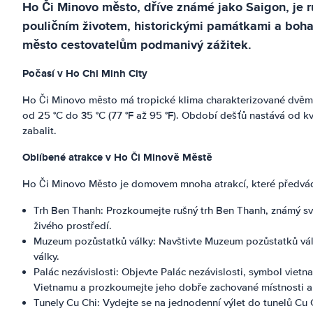
Ho Či Minovo město, dříve známé jako Saigon, je r
pouličním životem, historickými památkami a boha
město cestovatelům podmanivý zážitek.
Počasí v Ho Chi Minh City
Ho Či Minovo město má tropické klima charakterizované dvěm
od 25 °C do 35 °C (77 °F až 95 °F). Období dešťů nastává od 
zabalit.
Oblíbené atrakce v Ho Či Minově Městě
Ho Či Minovo Město je domovem mnoha atrakcí, které předvádějí j
Trh Ben Thanh: Prozkoumejte rušný trh Ben Thanh, známý svo
živého prostředí.
Muzeum pozůstatků války: Navštivte Muzeum pozůstatků války
války.
Palác nezávislosti: Objevte Palác nezávislosti, symbol viet
Vietnamu a prozkoumejte jeho dobře zachované místnosti a
Tunely Cu Chi: Vydejte se na jednodenní výlet do tunelů Cu 