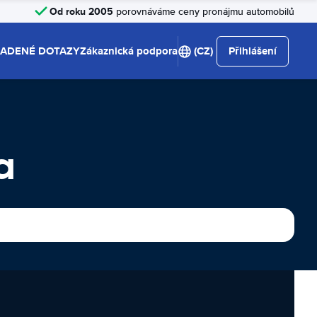
Od roku 2005
porovnáváme ceny pronájmu automobilů
LADENÉ DOTAZY
Zákaznická podpora
(CZ)
Přihlášení
a