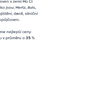
čoven v zemi Ho Či
o jsou; Hertz, Avis,
ištění, daně, silniční
topůjčoven.
me nejlepší ceny
u v průměru o 35 %