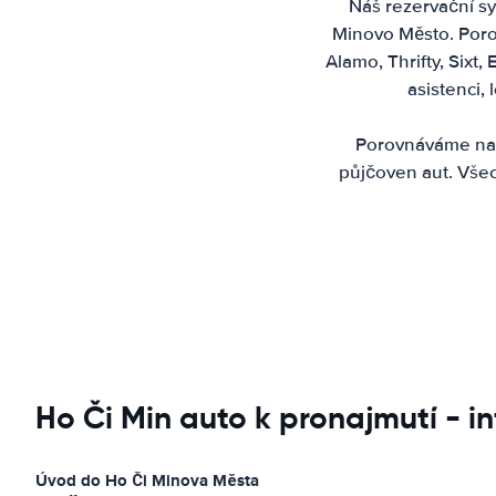
Náš rezervační sy
Minovo Město. Porov
Alamo, Thrifty, Sixt,
asistenci,
Porovnáváme nab
půjčoven aut. Vše
Ho Či Min auto k pronajmutí - i
Úvod do Ho Či Minova Města