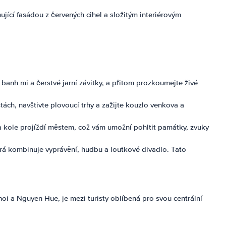
jící fasádou z červených cihel a složitým interiérovým
 banh mi a čerstvé jarní závitky, a přitom prozkoumejte živé
ách, navštivte plovoucí trhy a zažijte kouzlo venkova a
na kole projíždí městem, což vám umožní pohltit památky, zvuky
rá kombinuje vyprávění, hudbu a loutkové divadlo. Tato
oi a Nguyen Hue, je mezi turisty oblíbená pro svou centrální