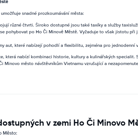
ěstě
rý umožňuje snadné prozkoumávání města:
ují různé čtvrti. Široko dostupné jsou také taxíky a služby taxisluž
 se pohybovat po Ho Či Minově Městě. Vyžaduje to však jistotu př
y aut, které nabízejí pohodlí a flexibilitu, zejména pro jednodenní
, která nabízí kombinaci historie, kultury a kulinářských specialit.
i Minovo město návštěvníkům Vietnamu vzrušující a nezapomenuteln
dostupných v zemi Ho Či Minovo M
o Město: