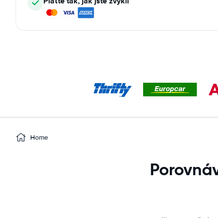
Plaťte tak, jak jste zvyklí
Home
Porovnáv