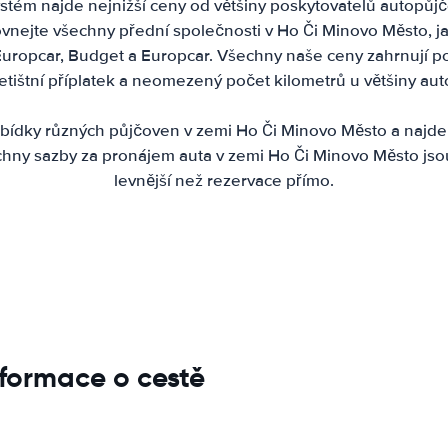
stém najde nejnižší ceny od většiny poskytovatelů autopůj
nejte všechny přední společnosti v Ho Či Minovo Město, jak
 Europcar, Budget a Europcar. Všechny naše ceny zahrnují poj
 letištní příplatek a neomezený počet kilometrů u většiny au
ídky různých půjčoven v zemi Ho Či Minovo Město a najde
chny sazby za pronájem auta v zemi Ho Či Minovo Město jso
levnější než rezervace přímo.
nformace o cestě