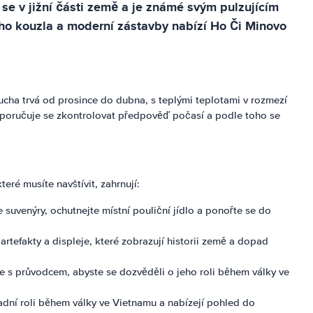
se v jižní části země a je známé svým pulzujícím
ho kouzla a moderní zástavby nabízí Ho Či Minovo
ha trvá od prosince do dubna, s teplými teplotami v rozmezí
Doporučuje se zkontrolovat předpověď počasí a podle toho se
eré musíte navštívit, zahrnují:
uvenýry, ochutnejte místní pouliční jídlo a ponořte se do
tefakty a displeje, které zobrazují historii země a dopad
ce s průvodcem, abyste se dozvěděli o jeho roli během války ve
adní roli během války ve Vietnamu a nabízejí pohled do