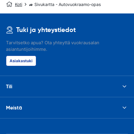
Koti
🚙 Sivukartta - Autovuokraamo-opas
Tuki ja yhteystiedot
Tarvitsetko apua? Ota yhteyttä vuokrausalan
asiantuntijoihimme.
Asiakastuki
Tili
Meistä