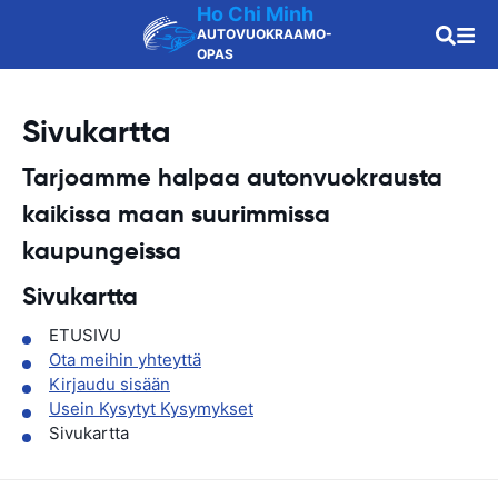
Ho Chi Minh
AUTOVUOKRAAMO-
OPAS
Sivukartta
Tarjoamme halpaa autonvuokrausta
kaikissa maan
suurimmissa
kaupungeissa
Sivukartta
ETUSIVU
Ota meihin yhteyttä
Kirjaudu sisään
Usein Kysytyt Kysymykset
Sivukartta