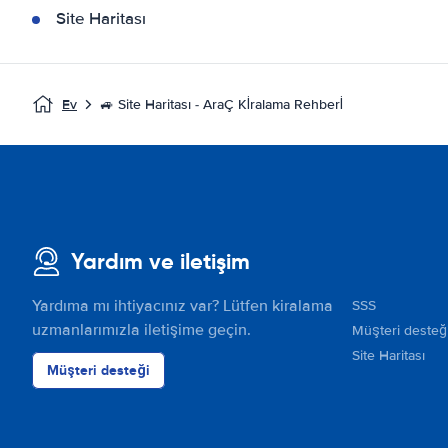
Site Haritası
Ev
🚙 Site Haritası - AraÇ Kİralama Rehberİ
Yardım ve iletişim
Yardıma mı ihtiyacınız var? Lütfen kiralama
SSS
uzmanlarımızla iletişime geçin.
Müşteri desteğ
Site Haritası
Müşteri desteği