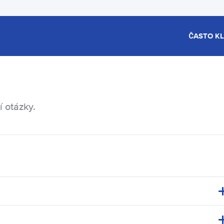
ČASTO K
í otázky.