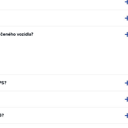
jčeného vozidla?
PS?
ě?