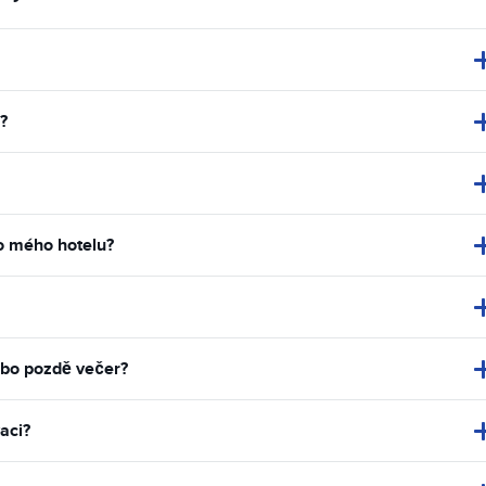
?
do mého hotelu?
ebo pozdě večer?
aci?