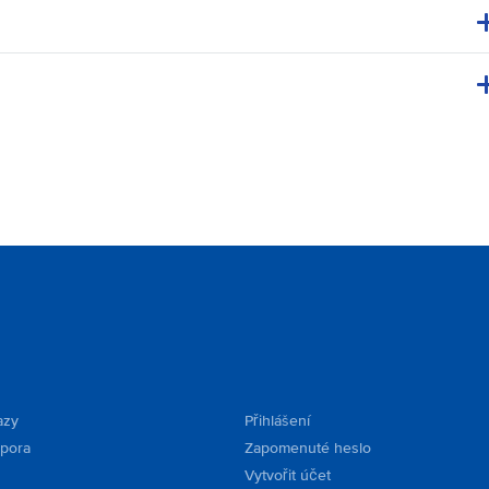
azy
Přihlášení
dpora
Zapomenuté heslo
Vytvořit účet