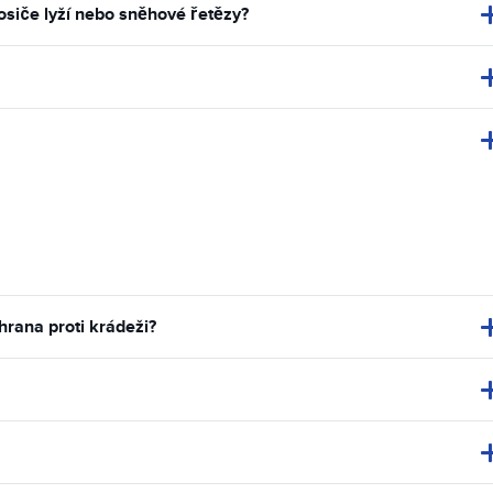
osiče lyží nebo sněhové řetězy?
hrana proti krádeži?