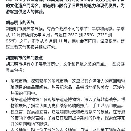
的文化遗产而闻名。胡志明市融合了旧世界的魅力和现代发展，为
游客提供迷人的体验。
胡志明市的天气
胡志明市属热带气候，有两个截然不同的季节：旱季和雨季。旱季
从 12 月持续到次年 4 月，气温在 25°C 到 35°C（77°F 到
95°F）之间。雨季从 5 月到 11 月，偶尔会有阵雨，湿度很高。建
议查看天气预报并相应打包。
胡志明市的热门景点
胡志明市拥有众多展示其历史、文化和建筑之美的景点。一些必游
景点包括：
滨城市场：探索繁华的滨城市场，这里以其充满活力的氛围和琳
琅满目的商品而闻名。购买纪念品，品尝当地街头美食，沉浸在
热闹的氛围中。
战争遗迹博物馆：参观战争遗迹博物馆，深入了解越南战争。博
物馆展出了描绘该国历史和战争影响的照片、手工艺品和展品。
独立宫：探索独立宫，它是越南历史和政治意义的象征。在导游
的带领下参观宫殿，了解它在越南战争期间的作用，探索保存完
好的房间和地下隧道。
古芝地道：踏上位于城外的古芝地道一日游。这些地下隧道在越