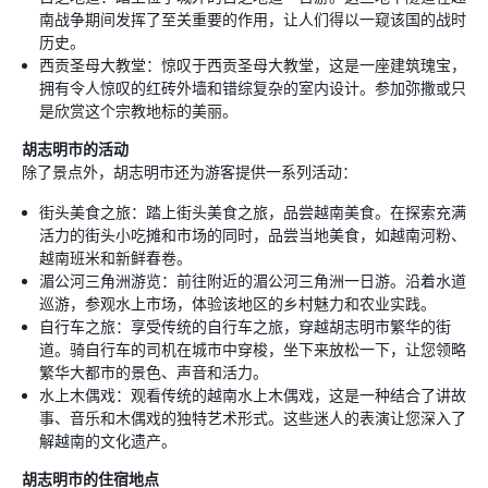
南战争期间发挥了至关重要的作用，让人们得以一窥该国的战时
历史。
西贡圣母大教堂：惊叹于西贡圣母大教堂，这是一座建筑瑰宝，
拥有令人惊叹的红砖外墙和错综复杂的室内设计。参加弥撒或只
是欣赏这个宗教地标的美丽。
胡志明市的活动
除了景点外，胡志明市还为游客提供一系列活动：
街头美食之旅：踏上街头美食之旅，品尝越南美食。在探索充满
活力的街头小吃摊和市场的同时，品尝当地美食，如越南河粉、
越南班米和新鲜春卷。
湄公河三角洲游览：前往附近的湄公河三角洲一日游。沿着水道
巡游，参观水上市场，体验该地区的乡村魅力和农业实践。
自行车之旅：享受传统的自行车之旅，穿越胡志明市繁华的街
道。骑自行车的司机在城市中穿梭，坐下来放松一下，让您领略
繁华大都市的景色、声音和活力。
水上木偶戏：观看传统的越南水上木偶戏，这是一种结合了讲故
事、音乐和木偶戏的独特艺术形式。这些迷人的表演让您深入了
解越南的文化遗产。
胡志明市的住宿地点