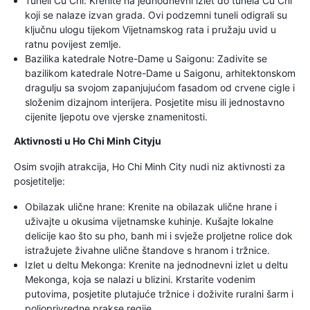
Tuneli Cu Chi: Krenite na jednodnevni izlet do tunela Cu Chi
koji se nalaze izvan grada. Ovi podzemni tuneli odigrali su
ključnu ulogu tijekom Vijetnamskog rata i pružaju uvid u
ratnu povijest zemlje.
Bazilika katedrale Notre-Dame u Saigonu: Zadivite se
bazilikom katedrale Notre-Dame u Saigonu, arhitektonskom
dragulju sa svojom zapanjujućom fasadom od crvene cigle i
složenim dizajnom interijera. Posjetite misu ili jednostavno
cijenite ljepotu ove vjerske znamenitosti.
Aktivnosti u Ho Chi Minh Cityju
Osim svojih atrakcija, Ho Chi Minh City nudi niz aktivnosti za
posjetitelje:
Obilazak ulične hrane: Krenite na obilazak ulične hrane i
uživajte u okusima vijetnamske kuhinje. Kušajte lokalne
delicije kao što su pho, banh mi i svježe proljetne rolice dok
istražujete živahne ulične štandove s hranom i tržnice.
Izlet u deltu Mekonga: Krenite na jednodnevni izlet u deltu
Mekonga, koja se nalazi u blizini. Krstarite vodenim
putovima, posjetite plutajuće tržnice i doživite ruralni šarm i
poljoprivredne prakse regije.