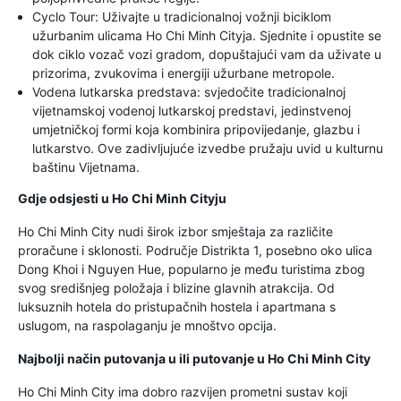
Cyclo Tour: Uživajte u tradicionalnoj vožnji biciklom
užurbanim ulicama Ho Chi Minh Cityja. Sjednite i opustite se
dok ciklo vozač vozi gradom, dopuštajući vam da uživate u
prizorima, zvukovima i energiji užurbane metropole.
Vodena lutkarska predstava: svjedočite tradicionalnoj
vijetnamskoj vodenoj lutkarskoj predstavi, jedinstvenoj
umjetničkoj formi koja kombinira pripovijedanje, glazbu i
lutkarstvo. Ove zadivljujuće izvedbe pružaju uvid u kulturnu
baštinu Vijetnama.
Gdje odsjesti u Ho Chi Minh Cityju
Ho Chi Minh City nudi širok izbor smještaja za različite
proračune i sklonosti. Područje Distrikta 1, posebno oko ulica
Dong Khoi i Nguyen Hue, popularno je među turistima zbog
svog središnjeg položaja i blizine glavnih atrakcija. Od
luksuznih hotela do pristupačnih hostela i apartmana s
uslugom, na raspolaganju je mnoštvo opcija.
Najbolji način putovanja u ili putovanje u Ho Chi Minh City
Ho Chi Minh City ima dobro razvijen prometni sustav koji