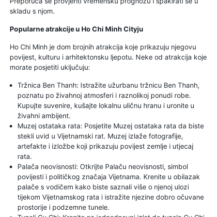
Preporuča se provjeriti vremensku prognozu i spakirati se u
skladu s njom.
Popularne atrakcije u Ho Chi Minh Cityju
Ho Chi Minh je dom brojnih atrakcija koje prikazuju njegovu
povijest, kulturu i arhitektonsku ljepotu. Neke od atrakcija koje
morate posjetiti uključuju:
Tržnica Ben Thanh: Istražite užurbanu tržnicu Ben Thanh,
poznatu po živahnoj atmosferi i raznolikoj ponudi robe.
Kupujte suvenire, kušajte lokalnu uličnu hranu i uronite u
živahni ambijent.
Muzej ostataka rata: Posjetite Muzej ostataka rata da biste
stekli uvid u Vijetnamski rat. Muzej izlaže fotografije,
artefakte i izložbe koji prikazuju povijest zemlje i utjecaj
rata.
Palača neovisnosti: Otkrijte Palaču neovisnosti, simbol
povijesti i političkog značaja Vijetnama. Krenite u obilazak
palače s vodičem kako biste saznali više o njenoj ulozi
tijekom Vijetnamskog rata i istražite njezine dobro očuvane
prostorije i podzemne tunele.