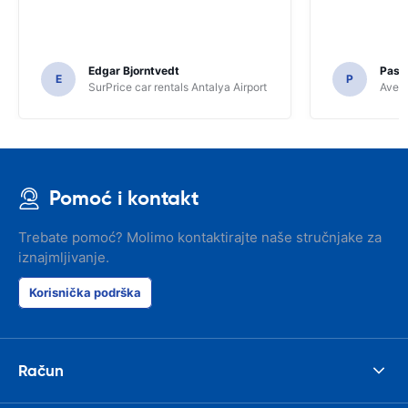
Edgar Bjorntvedt
Pasc
E
P
SurPrice car rentals Antalya Airport
Avec 
Pomoć i kontakt
Trebate pomoć? Molimo kontaktirajte naše stručnjake za
iznajmljivanje.
Korisnička podrška
Račun