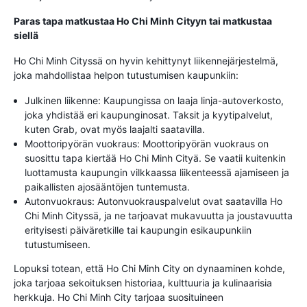
Paras tapa matkustaa Ho Chi Minh Cityyn tai matkustaa
siellä
Ho Chi Minh Cityssä on hyvin kehittynyt liikennejärjestelmä,
joka mahdollistaa helpon tutustumisen kaupunkiin:
Julkinen liikenne: Kaupungissa on laaja linja-autoverkosto,
joka yhdistää eri kaupunginosat. Taksit ja kyytipalvelut,
kuten Grab, ovat myös laajalti saatavilla.
Moottoripyörän vuokraus: Moottoripyörän vuokraus on
suosittu tapa kiertää Ho Chi Minh Cityä. Se vaatii kuitenkin
luottamusta kaupungin vilkkaassa liikenteessä ajamiseen ja
paikallisten ajosääntöjen tuntemusta.
Autonvuokraus: Autonvuokrauspalvelut ovat saatavilla Ho
Chi Minh Cityssä, ja ne tarjoavat mukavuutta ja joustavuutta
erityisesti päiväretkille tai kaupungin esikaupunkiin
tutustumiseen.
Lopuksi totean, että Ho Chi Minh City on dynaaminen kohde,
joka tarjoaa sekoituksen historiaa, kulttuuria ja kulinaarisia
herkkuja. Ho Chi Minh City tarjoaa suosituineen