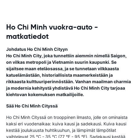
Ho Chi Minh vuokra-auto -
matkatiedot
Johdatus Ho Chi Minh Cityyn
Ho Chi Minh City, joka tunnettiin aiemmin nimellä Saigon,
on vilkas metropoli ja Vietnamin suurin kaupunki. Se
sijaitsee maan eteläosassa, ja se tunnetaan vilkkaasta
katuelämästään, historiallisista maamerkeistään ja
rikkaasta kulttuuriperinnöstään. Vanhan maailman charmia
ja modernia kehitystä yhdistävä Ho Chi Minh City tarjoaa
kiehtovan kokemuksen matkailijoille.
Sää Ho Chi Minh Cityssä
Ho Chi Minh Cityssä on trooppinen ilmasto, jolle on ominaista
kaksi eri vuodenaikaa: kuiva kausi ja sadekausi. Kuiva kausi
kestää joulukuusta huhtikuuhun, ja lämpimät lämpötilat
vaihtelevat 25 °C - 35 °C (77 °F - 95 °F). Sadekausi kestää