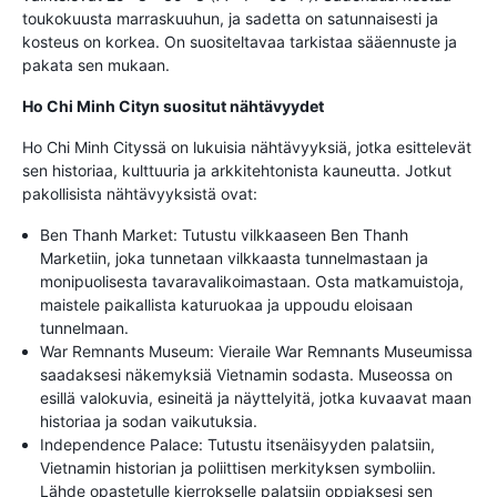
toukokuusta marraskuuhun, ja sadetta on satunnaisesti ja
kosteus on korkea. On suositeltavaa tarkistaa sääennuste ja
pakata sen mukaan.
Ho Chi Minh Cityn suositut nähtävyydet
Ho Chi Minh Cityssä on lukuisia nähtävyyksiä, jotka esittelevät
sen historiaa, kulttuuria ja arkkitehtonista kauneutta. Jotkut
pakollisista nähtävyyksistä ovat:
Ben Thanh Market: Tutustu vilkkaaseen Ben Thanh
Marketiin, joka tunnetaan vilkkaasta tunnelmastaan ja
monipuolisesta tavaravalikoimastaan. Osta matkamuistoja,
maistele paikallista katuruokaa ja uppoudu eloisaan
tunnelmaan.
War Remnants Museum: Vieraile War Remnants Museumissa
saadaksesi näkemyksiä Vietnamin sodasta. Museossa on
esillä valokuvia, esineitä ja näyttelyitä, jotka kuvaavat maan
historiaa ja sodan vaikutuksia.
Independence Palace: Tutustu itsenäisyyden palatsiin,
Vietnamin historian ja poliittisen merkityksen symboliin.
Lähde opastetulle kierrokselle palatsiin oppiaksesi sen