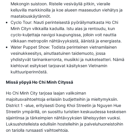
Mekongin suistoon. Risteile vesiväyliä pitkin, vieraile
kelluvilla markkinoilla ja koe alueen maaseudun viehätys ja
maatalouskäytännöt.
Cyclo Tour: Nauti perinteisestä pyöräilymatkasta Ho Chi
Minh Cityn vilkkailla kaduilla. Istu alas ja rentoudu, kun
cyclo-kuljettaja navigoi kaupungissa, jolloin voit nauttia
vilkkaan metropolin nähtävyyksistä, äänistä ja energiasta.
Water Puppet Show: Todista perinteinen vietnamilainen
vesinukkeesitys, ainutlaatuinen taidemuoto, jossa
yhdistyvät tarinankerronta, musiikki ja nukketeatteri. Nämä
kiehtovat esitykset tarjoavat käsityksen Vietnamin
kulttuuriperinnöstä.
Missä yöpyä Ho Chi Minh Cityssä
Ho Chi Minh City tarjoaa laajan valikoiman
majoitusvaihtoehtoja erilaisiin budjetteihin ja mieltymyksiin.
District 1 -alue, erityisesti Dong Khoi Streetin ja Nguyen Hue
Streetin ympärillä, on suosittu turistien keskuudessa keskeisen
sijaintinsa ja tärkeimpien nähtävyyksien läheisyyden vuoksi.
Luksushotelleista edullisiin hostelleihin ja palveluhuoneistoihin
on tarjolla runsaasti vaihtoehtoja.