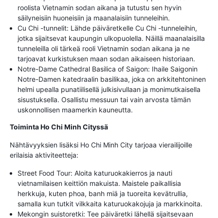
roolista Vietnamin sodan aikana ja tutustu sen hyvin
säilyneisiin huoneisiin ja maanalaisiin tunneleihin.
Cu Chi -tunnelit: Lähde päiväretkelle Cu Chi -tunneleihin,
jotka sijaitsevat kaupungin ulkopuolella. Näillä maanalaisilla
tunneleilla oli tärkeä rooli Vietnamin sodan aikana ja ne
tarjoavat kurkistuksen maan sodan aikaiseen historiaan.
Notre-Dame Cathedral Basilica of Saigon: Ihaile Saigonin
Notre-Damen katedraalin basilikaa, joka on arkkitehtoninen
helmi upealla punatiilisellä julkisivullaan ja monimutkaisella
sisustuksella. Osallistu messuun tai vain arvosta tämän
uskonnollisen maamerkin kauneutta.
Toiminta Ho Chi Minh Cityssä
Nähtävyyksien lisäksi Ho Chi Minh City tarjoaa vierailijoille
erilaisia aktiviteetteja:
Street Food Tour: Aloita katuruokakierros ja nauti
vietnamilaisen keittiön makuista. Maistele paikallisia
herkkuja, kuten phoa, banh miä ja tuoreita kevätrullia,
samalla kun tutkit vilkkaita katuruokakojuja ja markkinoita.
Mekongin suistoretki: Tee päiväretki lähellä sijaitsevaan