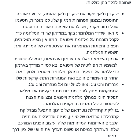
שחובה לבקר בהן כוללות:
שוק בן ת'אן: חקור את שוק בן ת'אן ההומה, הידוע באווירה
התוססת ובמגוון הסחורות המגוון שלו. קנו מזכרות, תטעמו
אוכל רחוב מקומי, ושבלו את עצמכם באווירה התוססת.
מוזיאון שרידי המלחמה: בקר במוזיאון שרידי המלחמה כדי
לקבל תובנות על מלחמת וייטנאם. המוזיאון מציג תצלומים,
חפצים ותצוגות המתארות את ההיסטוריה של המדינה ואת
השפעת המלחמה.
ארמון העצמאות: גלו את ארמון העצמאות, סמל להיסטוריה
ולמשמעות הפוליטית של וייטנאם. צא לסיור מודרך בארמון
כדי ללמוד על תפקידו במהלך מלחמת וייטנאם ולחקור את
החדרים השמורים היטב ואת המנהרות התת-קרקעיות שלו.
מנהרות Cu Chi: צאו לטיול יום אל מנהרות Cu Chi,
הממוקמות מחוץ לעיר. מנהרות תת-קרקעיות אלו מילאו
תפקיד חיוני במהלך מלחמת וייטנאם ומציעות הצצה
להיסטוריה של המדינה בתקופת המלחמה.
בזיליקת קתדרלת נוטרדאם של סייגון: התפעל מבזיליקת
קתדרלת נוטרדאם של סייגון, פנינה אדריכלית עם חזית
הלבנים האדומות המדהימות שלה ועיצוב הפנים המורכב
שלה. השתתף במיסה או פשוט תעריך את היופי של ציון דרך
דתי זה.