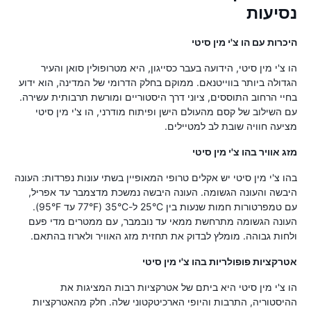
נסיעות
היכרות עם הו צ'י מין סיטי
הו צ'י מין סיטי, הידועה בעבר כסייגון, היא מטרופולין סואן והעיר
הגדולה ביותר בווייטנאם. ממוקם בחלק הדרומי של המדינה, הוא ידוע
בחיי הרחוב התוססים, ציוני דרך היסטוריים ומורשת תרבותית עשירה.
עם השילוב של קסם מהעולם הישן ופיתוח מודרני, הו צ'י מין סיטי
מציעה חוויה שובת לב למטיילים.
מזג אוויר בהו צ'י מין סיטי
בהו צ'י מין סיטי יש אקלים טרופי המאופיין בשתי עונות נפרדות: העונה
היבשה והעונה הגשומה. העונה היבשה נמשכת מדצמבר עד אפריל,
עם טמפרטורות חמות שנעות בין 25°C ל-35°C (77°F עד 95°F).
העונה הגשומה מתרחשת ממאי עד נובמבר, עם ממטרים מדי פעם
ולחות גבוהה. מומלץ לבדוק את תחזית מזג האוויר ולארוז בהתאם.
אטרקציות פופולריות בהו צ'י מין סיטי
הו צ'י מין סיטי היא ביתם של אטרקציות רבות המציגות את
ההיסטוריה, התרבות והיופי הארכיטקטוני שלה. חלק מהאטרקציות