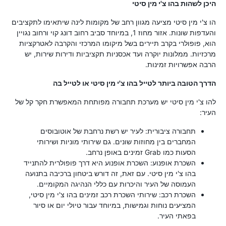
היכן לשהות בהו צ'י מין סיטי
הו צ'י מין סיטי מציעה מגוון רחב של מקומות לינה שיתאימו לתקציבים
והעדפות שונות. אזור מחוז 1, במיוחד סביב רחוב דונג קוי ורחוב נגויין
הוא, פופולרי בקרב תיירים בשל מיקומו המרכזי והקרבה לאטרקציות
מרכזיות. ממלונות יוקרה ועד אכסניות תקציביות ודירות שירות, יש
הרבה אפשרויות זמינות.
הדרך הטובה ביותר לטייל בהו צ'י מין סיטי או לטייל בה
להו צ'י מין סיטי יש מערכת תחבורה מפותחת המאפשרת חקר קל של
העיר:
תחבורה ציבורית: לעיר יש רשת נרחבת של אוטובוסים
המחברים בין מחוזות שונים. גם שירותי מוניות ושירותי
הסעות כמו Grab זמינים באופן נרחב.
השכרת אופנוע: השכרת אופנוע היא דרך פופולרית להתנייד
בהו צ'י מין סיטי. עם זאת, זה דורש ביטחון ברכיבה בתנועה
העמוסה של העיר והיכרות עם כללי הנהיגה המקומיים.
השכרת רכב: שירותי השכרת רכב זמינים בהו צ'י מין סיטי,
המציעים נוחות וגמישות, במיוחד עבור טיולי יום או סיור
בפאתי העיר.