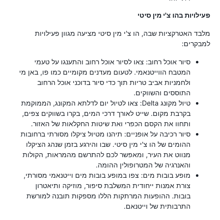
פעילויות בהו צ'י מין סיטי
מלבד האטרקציות שבה, הו צ'י מין סיטי מציעה מגוון פעילויות
למבקרים:
סיור אוכל רחוב: צאו לסיור אוכל רחוב והתענגו על טעמי
המטבח הווייטנאמי. לטעום מעדנים מקומיים כמו פו, באן מי
ולחמניות אביב טריות תוך כדי סיור בדוכני אוכל הרחוב
התוססים והשווקים.
טיול מקונג Delta: צאו לטיול יום לדלתא המקונג, הממוקמת
בקרבת מקום. שייט לאורך דרכי המים, בקרו בשווקים צפים,
ותחוו את הקסם הכפרי ואת שיטות החקלאות של האזור.
סיור רכיבה על אופניים: תיהנו מטיול ציקלו מסורתי ברחובות
ההומים של הו צ'י מין סיטי. שבו והירגע בזמן שנהג הציקלו
מנווט את העיר, ומאפשר לכם להתרשם מהמראות, הקולות
והאנרגיה של המטרופולין ההומה.
מופע בובות מים: צפו במופע בובות מים וייטנאמי מסורתי,
צורת אמנות ייחודית המשלבת סיפור, מוזיקה ותיאטרון
בובות. ההופעות המרתקות הללו מספקות תובנה למורשת
התרבותית של וייטנאם.