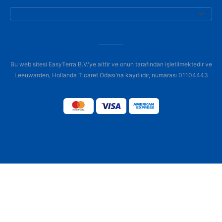
Bu web sitesi EasyTerra B.V.'ye aittir ve onun tarafından işletilmektedir ve
Leeuwarden, Hollanda Ticaret Odası'na kayıtlıdır, numarası 01104443