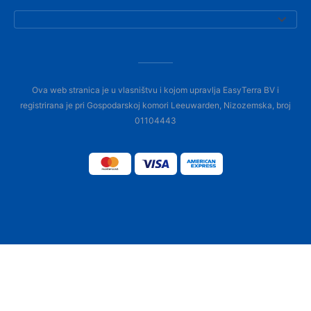
Ova web stranica je u vlasništvu i kojom upravlja EasyTerra BV i
registrirana je pri Gospodarskoj komori Leeuwarden, Nizozemska, broj
01104443