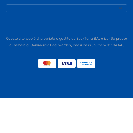
Questo sito web è di proprietà e gestito da EasyTerra B.V. e iscritta presso
la Camera di Commercio Leeuwarden, Paesi Bassi, numero 01104443