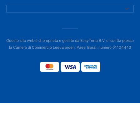
Questo sito web è di proprietà e gestito da EasyTerra B.V. e iscritta presso
la Camera di Commercio Leeuwarden, Paesi Bassi, numero 01104443