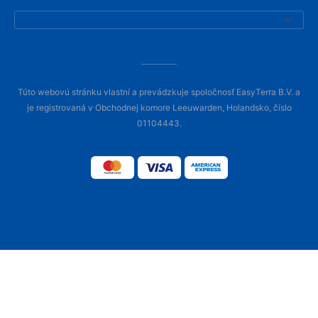
Túto webovú stránku vlastní a prevádzkuje spoločnosť EasyTerra B.V. a
je registrovaná v Obchodnej komore Leeuwarden, Holandsko, číslo
01104443.