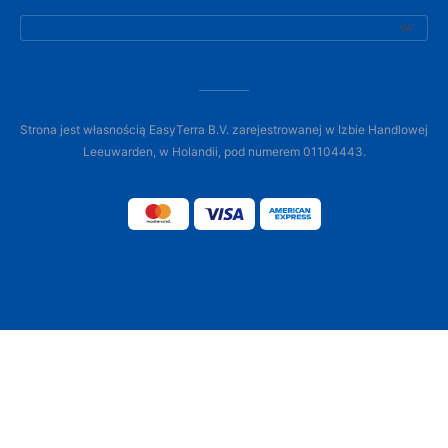
Strona jest własnością EasyTerra B.V. zarejestrowanej w Izbie Handlowej
Leeuwarden, w Holandii, pod numerem 01104443.