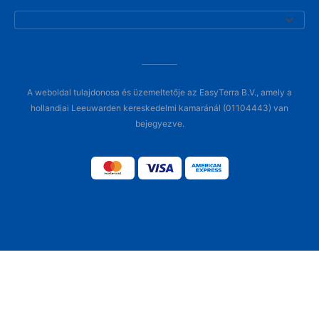
A weboldal tulajdonosa és üzemeltetője az EasyTerra B.V., amely a
hollandiai Leeuwarden kereskedelmi kamaránál (01104443) van
bejegyezve.